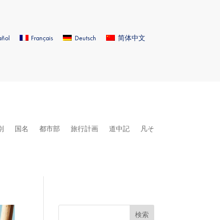
añol
Français
Deutsch
简体中文
別
国名
都市部
旅行計画
道中記
凡そ
検索