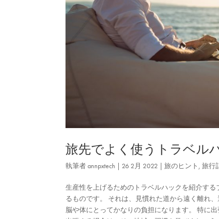
旅先でよく使うトラベル
執筆者
annpxtech
|
26 2月 2022
|
旅のヒント
,
旅行
生産性を上げるためのトラベルハックを紹介する
るものです。 それは、見慣れた道から遠く離れ、
脳や体にとってかなりの負担になります。 特に出