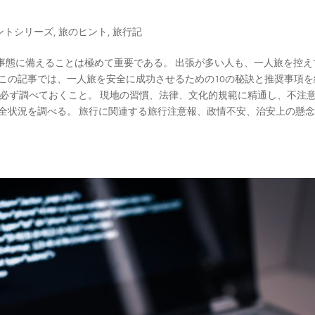
ントシリーズ
,
旅のヒント
,
旅行記
事態に備えることは極めて重要である。 出張が多い人も、一人旅を控え
この記事では、一人旅を安全に成功させるための10の秘訣と推奨事項を
いて必ず調べておくこと。 現地の習慣、法律、文化的規範に精通し、不注
全状況を調べる。 旅行に関連する旅行注意報、政情不安、治安上の懸