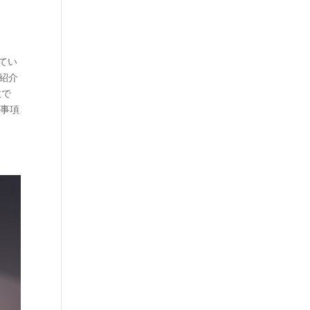
てい
紹介
意で
念事項