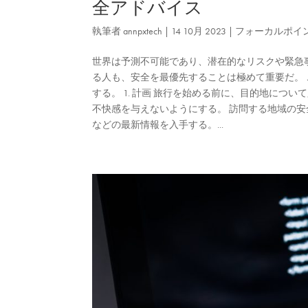
全アドバイス
執筆者
annpxtech
|
14 10月 2023
|
フォーカルポイ
世界は予測不可能であり、潜在的なリスクや緊急
る人も、安全を最優先することは極めて重要だ。 
する。 1. 計画 旅行を始める前に、目的地につ
不快感を与えないようにする。 訪問する地域の安
などの最新情報を入手する。...