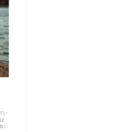
てい
とは、
国に