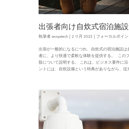
出張者向け自炊式宿泊施
執筆者
annpxtech
|
2 11月 2023
|
フォーカルポイン
出張が一般的になるにつれ、自炊式の宿泊施設は
者に、より快適で柔軟な体験を提供する。 この
肢について説明する。 これは、ビジネス要件に沿
ントには、自炊設備という特典がありながら、従来