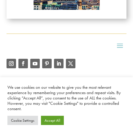
Copyright
2026
Kaffe Diary
We use cookies on our website to give you the most relevant
experience by remembering your preferences and repeat visits. By
clicking “Accept All”, you consent to the use of ALL the cookies.
However, you may visit "Cookie Settings" to provide a controlled
consent.
English
Español
Français
Deutsch
简体中文
Cookie Settings
Accept All