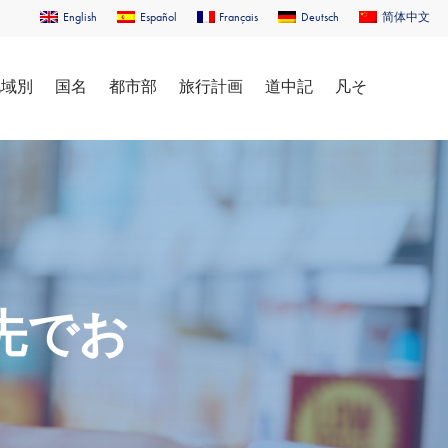
English
Español
Français
Deutsch
简体中文
地域別
国名
都市部
旅行計画
道中記
凡そ
先でお