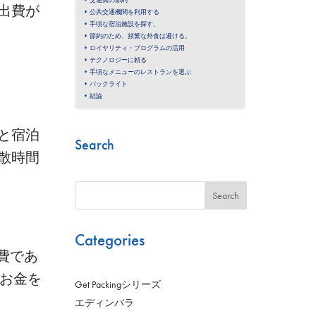
出費が
公共交通機関を利用する
手頃な宿泊施設を探す。
節約のため、頻繁な外食は避ける。
ロイヤリティ・プログラムの活用
テクノロジーに頼る
手頃なメニューのレストランを選ぶ
パックライト
結論
と宿泊
Search
散時間
Search
Categories
費であ
、お金を
Get Packingシリーズ
エディンバラ