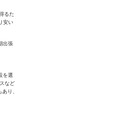
得るた
り安い
期出張
設を選
ビスなど
もあり、