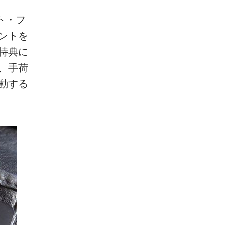
ト・フ
ントを
特典に
、手荷
動する