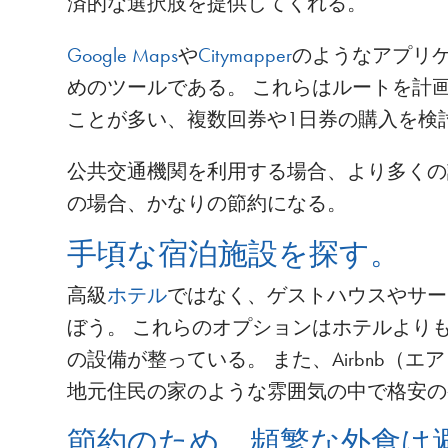
済的な選択肢を提供してくれる。
Google Maps
や
Citymapper
のようなアプリ
めのツールである。 これらはルートを計
ことが多い、複数回券や1日券の購入を検
公共交通機関を利用する場合、より多くの
の場合、かなりの節約になる。
手頃な宿泊施設を探す。
高級
ホテル
ではなく、ゲストハウスやサー
ぼう。 これらのオプションはホテルよりも
の設備が整っている。 また、Airbnb
地元住民の家のような雰囲気の中で格安の
節約のため、頻繁な外食は