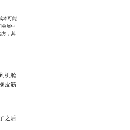
。
成本可能
和会展中
地方，其
到机舱
橡皮筋
了之后