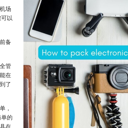
机场
您可以
前备
全管
能在
到了
单，
简单的
具在