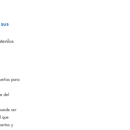
 sus
tenlos
queñas para
re del
puede ser
l que
ertos y