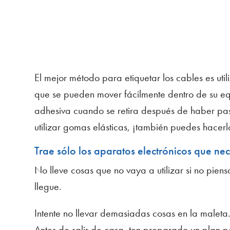
El mejor método para etiquetar los cables es ut
que se pueden mover fácilmente dentro de su equ
adhesiva cuando se retira después de haber pas
utilizar gomas elásticas, ¡también puedes hacerl
Trae sólo los aparatos electrónicos que nec
No lleve cosas que no vaya a utilizar si no piens
llegue.
Intente no llevar demasiadas cosas en la maleta. 
Antes de salir de casa, ten preparado un plan pa