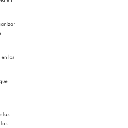
ganizar
e
 en los
 que
e las
 las