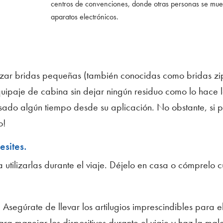
centros de convenciones, donde otras personas se mu
aparatos electrónicos.
ilizar bridas pequeñas (también conocidas como bridas zi
ipaje de cabina sin dejar ningún residuo como lo hace l
ado algún tiempo desde su aplicación. No obstante, si p
o!
esites.
a utilizarlas durante el viaje. Déjelo en casa o cómprelo
Asegúrate de llevar los artilugios imprescindibles para el
ra manejar los dispositivos durante el viaje y haz la mal