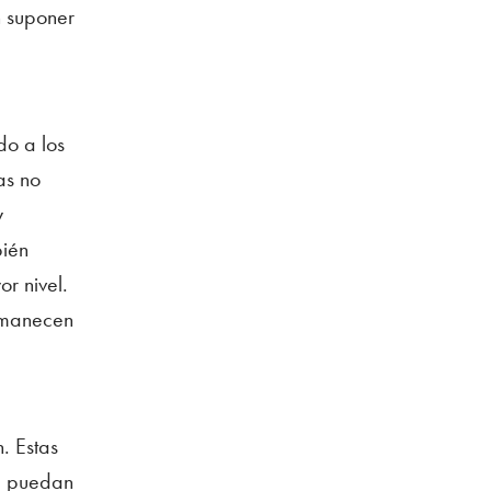
n suponer
do a los
as no
y
bién
r nivel.
ermanecen
. Estas
te puedan