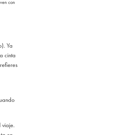
even con
p). Ya
a cinta
refieres
 cuando
 viaje.
eta en