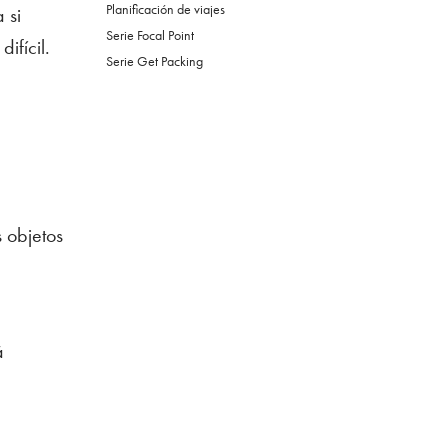
Planificación de viajes
 si
Serie Focal Point
ifícil.
Serie Get Packing
s objetos
á