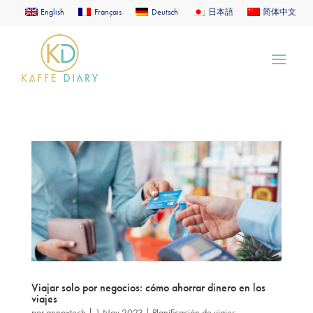
English
Français
Deutsch
日本語
简体中文
Viajar solo por negocios: cómo ahorrar dinero en los
viajes
por
annpxtech
|
1 Nov 2023
|
Planificación de viajes