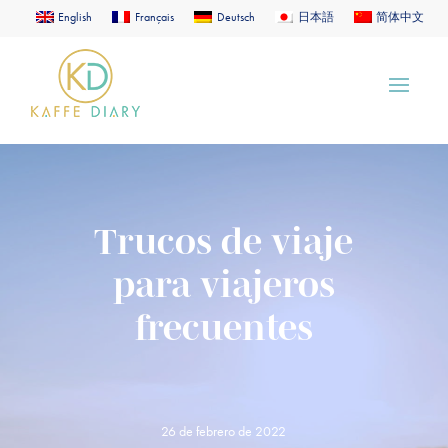
English
Français
Deutsch
日本語
简体中文
Trucos de viaje
para viajeros
frecuentes
26 de febrero de 2022