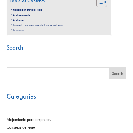
Table of Contents
Preparación previa al viaje
En el aeropuerto
En el avión
Trucos de viaje para cuando llegue a su destino
En resumen
Search
Search
Categories
Alojamiento para empresas
Consejos de viaje