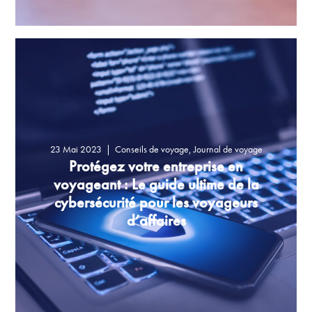
23 Mai 2023
|
Conseils de voyage
,
Journal de voyage
Protégez votre entreprise en
voyageant : Le guide ultime de la
L'accès aux données de l'appareil est essentiel pour les
cybersécurité pour les voyageurs
personnes qui voyagent pour leur travail et qui sont souvent...
d’affaires