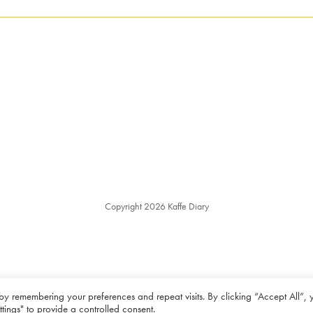
Copyright
2026
Kaffe Diary
English
Español
Français
日本語
简体中文
by remembering your preferences and repeat visits. By clicking “Accept All”, 
tings" to provide a controlled consent.