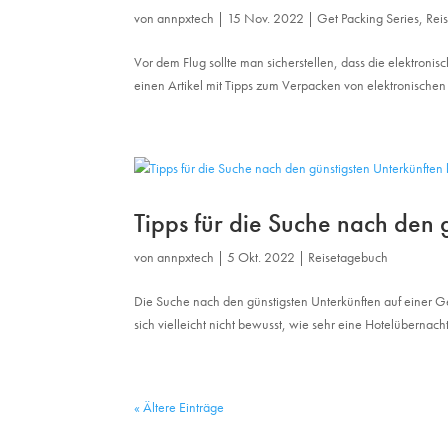
von
annpxtech
|
15 Nov. 2022
|
Get Packing Series
,
Rei
Vor dem Flug sollte man sicherstellen, dass die elektron
einen Artikel mit Tipps zum Verpacken von elektronische
Tipps für die Suche nach den 
von
annpxtech
|
5 Okt. 2022
|
Reisetagebuch
Die Suche nach den günstigsten Unterkünften auf einer Gesc
sich vielleicht nicht bewusst, wie sehr eine Hotelüberna
« Ältere Einträge