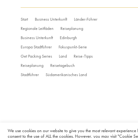
Start
Business Unterkunft
Länder-Führer
Regionale Leitfäden
Reiseplanung
Business Unterkunft
Edinburgh
Europa Stadtführer
Fokuspunkt-Serie
Get Packing Series
Land
Reise-Tipps
Reiseplanung
Reisetagebuch
Stadtführer
Südamerikanisches Land
We use cookies on our website to give you the most relevant experience 
consent to the use of ALL the cookies. However, you may visit "Cookie Set