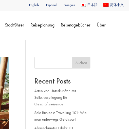
English
Español
Français
日本語
简体中文
Stadtführer
Reiseplanung
Reisetagebücher
Über
Suchen
Recent Posts
Arten von Unterkünften mit
Selbstverpflegung für
Geschäftsreisende
Solo Business Travelling 101: Wie
man unterwegs Geld spart
Abgeschirmter Erfolg: 10