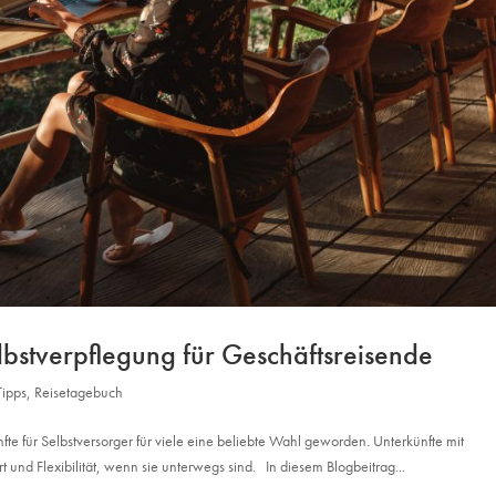
lbstverpflegung für Geschäftsreisende
Tipps
,
Reisetagebuch
te für Selbstversorger für viele eine beliebte Wahl geworden. Unterkünfte mit
und Flexibilität, wenn sie unterwegs sind. In diesem Blogbeitrag...